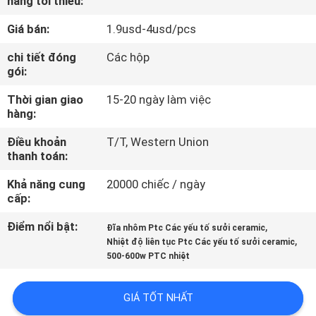
hàng tối thiểu:
THAM
Giá bán:
1.9usd-4usd/pcs
QUAN
NHÀ
chi tiết đóng
Các hộp
gói:
MÁY
Thời gian giao
15-20 ngày làm việc
hàng:
KIỂM
Điều khoản
T/T, Western Union
SOÁT
thanh toán:
CHẤT
Khả năng cung
20000 chiếc / ngày
LƯỢNG
cấp:
Điểm nổi bật:
,
Đĩa nhôm Ptc Các yếu tố sưởi ceramic
,
LIÊN
Nhiệt độ liên tục Ptc Các yếu tố sưởi ceramic
500-600w PTC nhiệt
HỆ
VỚI
GIÁ TỐT NHẤT