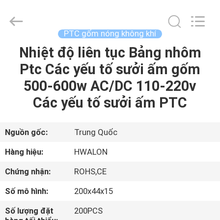
2026
Shenzhen
Hwalon
Electronic
Co.,
PTC gốm nóng không khí
Ltd..
All
Rights
Nhiệt độ liên tục Bảng nhôm
TRANG
Reserved.
Ptc Các yếu tố sưởi ấm gốm
CHỦ
500-600w AC/DC 110-220v
CÁC
Các yếu tố sưởi ấm PTC
SẢN
PHẨM
Nguồn gốc:
Trung Quốc
Hàng hiệu:
HWALON
VỀ
Chứng nhận:
ROHS,CE
CHÚNG
Số mô hình:
200x44x15
TÔI
Số lượng đặt
200PCS