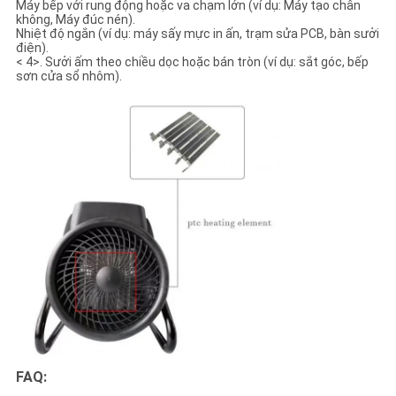
Máy bếp với rung động hoặc va chạm lớn (ví dụ: Máy tạo chân
không, Máy đúc nén).
Nhiệt độ ngắn (ví dụ: máy sấy mực in ấn, trạm sửa PCB, bàn sưởi
điện).
< 4>. Sưởi ấm theo chiều dọc hoặc bán tròn (ví dụ: sắt góc, bếp
sơn cửa sổ nhôm).
FAQ: