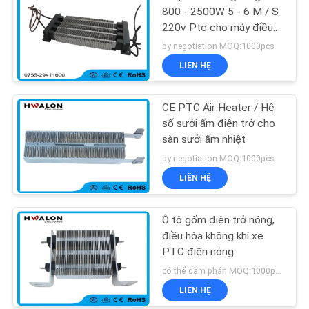
800 - 2500W 5 - 6 M / S
220v Ptc cho máy điều
hòa không khí tự động
by negotiation MOQ:1000pcs
LIÊN HỆ
CE PTC Air Heater / Hệ
số sưởi ấm điện trở cho
sàn sưởi ấm nhiệt
by negotiation MOQ:1000pcs
LIÊN HỆ
Ô tô gốm điện trở nóng,
điều hòa không khí xe
PTC điện nóng
có thể đàm phán MOQ:1000pcs
LIÊN HỆ