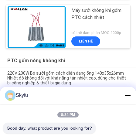
Máy sưởi không khí gốm
PTC cách nhiệt
có thể đàm phán MOQ:1000pcs
LIÊN HỆ
PTC gốm nóng không khí
220V 200W Bộ sưởi gốm cách điện dạng ống 140x35x26mm
Nhiệt độ không đổi với khả năng tản nhiệt cao, dùng cho thiết
bị công nghiệp & thiết bị gia dụng
Skyfu
Phòng tiết kiệm năng lượng PTC Xe hơi quạt không khí máy
sưởi nhiệt độ liên tục sưởi ấm máy sưởi không khí yếu tố an
toàn nhà
8:34 PM
48V 200w 75x76x26mm ptc kim loại quạt không khí lò sưởi
nhiệt phần tử cho hệ thống điều hòa không khí
Good day, what product are you looking for?