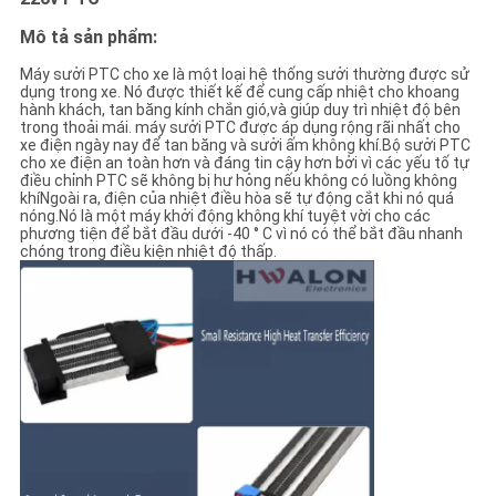
WEB
Mô tả sản phẩm:
Máy sưởi PTC cho xe là một loại hệ thống sưởi thường được sử
CHÍNH
dụng trong xe. Nó được thiết kế để cung cấp nhiệt cho khoang
hành khách, tan băng kính chắn gió,và giúp duy trì nhiệt độ bên
SÁCH
trong thoải mái. máy sưởi PTC được áp dụng rộng rãi nhất cho
xe điện ngày nay để tan băng và sưởi ấm không khí.Bộ sưởi PTC
BẢO
cho xe điện an toàn hơn và đáng tin cậy hơn bởi vì các yếu tố tự
điều chỉnh PTC sẽ không bị hư hỏng nếu không có luồng không
MẬT
khíNgoài ra, điện của nhiệt điều hòa sẽ tự động cắt khi nó quá
nóng.Nó là một máy khởi động không khí tuyệt vời cho các
phương tiện để bắt đầu dưới -40 ° C vì nó có thể bắt đầu nhanh
chóng trong điều kiện nhiệt độ thấp.