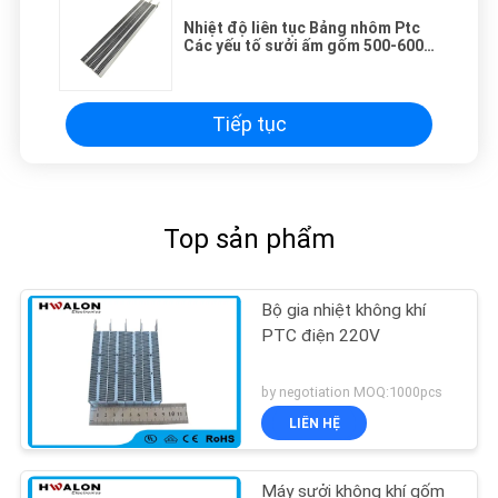
Nhiệt độ liên tục Bảng nhôm Ptc
Các yếu tố sưởi ấm gốm 500-600w
AC/DC 110-220v Các yếu tố sưởi
ấm PTC
Tiếp tục
Top sản phẩm
Bộ gia nhiệt không khí
PTC điện 220V
by negotiation MOQ:1000pcs
LIÊN HỆ
Máy sưởi không khí gốm