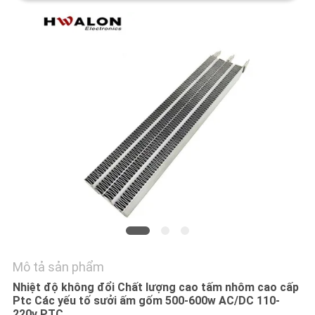
CHÚNG
TÔI
TIN
TỨC
YÊU
CẦU
BÁO
GIÁ
SƠ
Mô tả sản phẩm
ĐỒ
Nhiệt độ không đổi Chất lượng cao tấm nhôm cao cấp
Ptc Các yếu tố sưởi ấm gốm 500-600w AC/DC 110-
TRANG
220v PTC