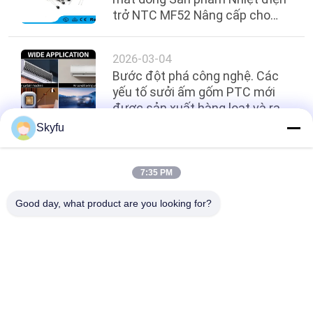
trở NTC MF52 Nâng cấp cho
Cảm biến Nhiệt độ Chính xác
2026-03-04
Bước đột phá công nghệ. Các
yếu tố sưởi ấm gốm PTC mới
được sản xuất hàng loạt và ra
mắt, định hình lại ngành quản lý
Skyfu
nhiệt
Hàng đầu
7:35 PM
Good day, what product are you looking for?
Danh mục phổ biến
Tất cả
các
PTC Gốm Nóng
MCH Gốm Nóng
PTC Gốm Nóng 
Không Khí Gốm 