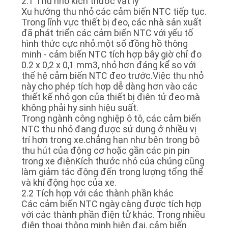
2.1 Thu nhỏ kích thước vật lý
Xu hướng thu nhỏ các cảm biến NTC tiếp tục.
Trong lĩnh vực thiết bị đeo, các nhà sản xuất
đã phát triển các cảm biến NTC với yếu tố
hình thức cực nhỏ.một số đồng hồ thông
minh - cảm biến NTC tích hợp bây giờ chỉ đo
0.2 x 0,2 x 0,1 mm3, nhỏ hơn đáng kể so với
thế hệ cảm biến NTC đeo trước.Việc thu nhỏ
này cho phép tích hợp dễ dàng hơn vào các
thiết kế nhỏ gọn của thiết bị điện tử đeo mà
không phải hy sinh hiệu suất.
Trong ngành công nghiệp ô tô, các cảm biến
NTC thu nhỏ đang được sử dụng ở nhiều vị
trí hơn trong xe.chẳng hạn như bên trong bộ
thu hút của động cơ hoặc gần các pin pin
trong xe điệnKích thước nhỏ của chúng cũng
làm giảm tác động đến trọng lượng tổng thể
và khí động học của xe.
2.2 Tích hợp với các thành phần khác
Các cảm biến NTC ngày càng được tích hợp
với các thành phần điện tử khác. Trong nhiều
điện thoại thông minh hiện đại, cảm biến