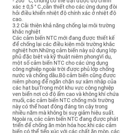
- 200 ° C, chúng có thể đạt được độ chính
xác ± 0,5 ° C.,cần thiết cho các ứng dụng đòi
hỏi điều khiển nhiệt độ chính xác ở nhiệt độ
cao.
3.2 Cải thiện khả năng chống lại môi trường
khắc nghiệt
Các cảm biến NTC mới đang được thiết kế
để chống lại các điều kiện môi trường khắc
nghiệt hơn.Những cảm biến này sử dụng lớp
phủ đặc biệt và kỹ thuật niêm phongVí dụ,
một số cảm biến NTC cho các ứng dụng
công nghiệp ngoài trời được phủ lớp chống
nước và chống dầu.Bộ cảm biến cũng được
niêm phong để ngăn chặn sự xâm nhập của
các hạt bụiTrong một khu vực công nghiệp
ven biển nơi có độ ẩm cao và không khí chứa
muối, các cảm biến NTC chống môi trường
này có thể hoạt động đáng tin cậy trong
nhiều năm mà không bị suy giảm hiệu suất.
Ngoài ra, các cảm biến NTC đang được phát
triển để chống ăn mòn hóa học.khi các cảm
biến có thể tiếp xúc với các chất ăn mòn, các