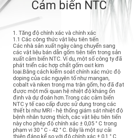
Cảm biến NTC
THAM
QUAN
NHÀ
1. Tăng độ chính xác và chính xác
MÁY
1.1 Các công thức vật liệu tiên tiến
Các nhà sản xuất ngày càng chuyển sang
các vật liệu bán dẫn gốm tiên tiến trong sản
KIỂM
xuất cảm biến NTC. Ví dụ, một số công ty đã
phát triển các hợp chất gốm oxit kim
SOÁT
loại.Bằng cách kiểm soát chính xác mức độ
CHẤT
doping của các nguyên tố như mangan,
cobalt và niken trong ma trận gốm, họ đã đạt
LƯỢNG
được một mối quan hệ nhiệt độ kháng ổn
định và dự đoán hơn.Trong các cảm biến
NTC y tế cao cấp được sử dụng trong các
LIÊN
thiết bị như MRI - hệ thống giám sát nhiệt độ
bệnh nhân tương thích, các vật liệu tiên tiến
HỆ
này cho phép độ chính xác ± 0,05 ° C trong
VỚI
phạm vi 30 ° C - 42 ° C. Đây là một sự cải
thiện đáng kể so với độ chính xác ± 0,1 ° C