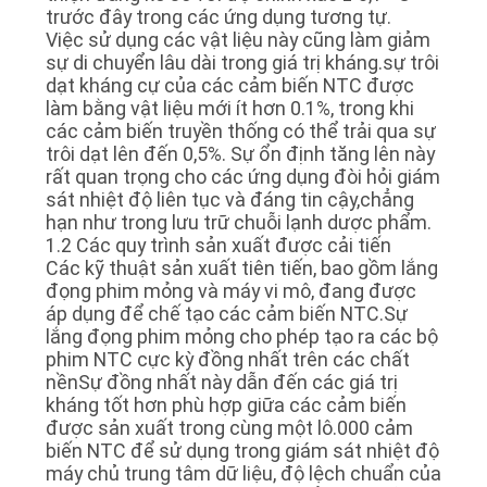
CHÚNG
trước đây trong các ứng dụng tương tự.
TÔI
Việc sử dụng các vật liệu này cũng làm giảm
sự di chuyển lâu dài trong giá trị kháng.sự trôi
dạt kháng cự của các cảm biến NTC được
TIN
làm bằng vật liệu mới ít hơn 0.1%, trong khi
các cảm biến truyền thống có thể trải qua sự
TỨC
trôi dạt lên đến 0,5%. Sự ổn định tăng lên này
rất quan trọng cho các ứng dụng đòi hỏi giám
sát nhiệt độ liên tục và đáng tin cậy,chẳng
YÊU
hạn như trong lưu trữ chuỗi lạnh dược phẩm.
1.2 Các quy trình sản xuất được cải tiến
CẦU
Các kỹ thuật sản xuất tiên tiến, bao gồm lắng
BÁO
đọng phim mỏng và máy vi mô, đang được
áp dụng để chế tạo các cảm biến NTC.Sự
GIÁ
lắng đọng phim mỏng cho phép tạo ra các bộ
phim NTC cực kỳ đồng nhất trên các chất
nềnSự đồng nhất này dẫn đến các giá trị
SƠ
kháng tốt hơn phù hợp giữa các cảm biến
được sản xuất trong cùng một lô.000 cảm
ĐỒ
biến NTC để sử dụng trong giám sát nhiệt độ
TRANG
máy chủ trung tâm dữ liệu, độ lệch chuẩn của