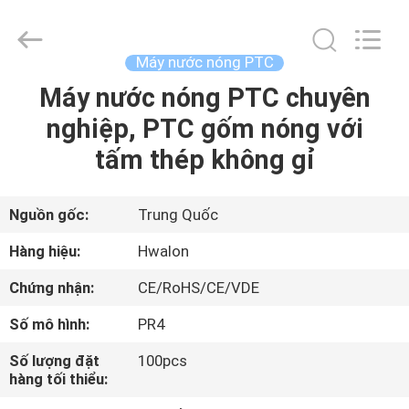
2026
Shenzhen
Hwalon
Electronic
Co.,
Máy nước nóng PTC
Ltd..
All
Rights
Máy nước nóng PTC chuyên
TRANG
Reserved.
nghiệp, PTC gốm nóng với
CHỦ
tấm thép không gỉ
CÁC
SẢN
Nguồn gốc:
Trung Quốc
PHẨM
Hàng hiệu:
Hwalon
Chứng nhận:
CE/RoHS/CE/VDE
VỀ
Số mô hình:
PR4
CHÚNG
Số lượng đặt
100pcs
TÔI
hàng tối thiểu: