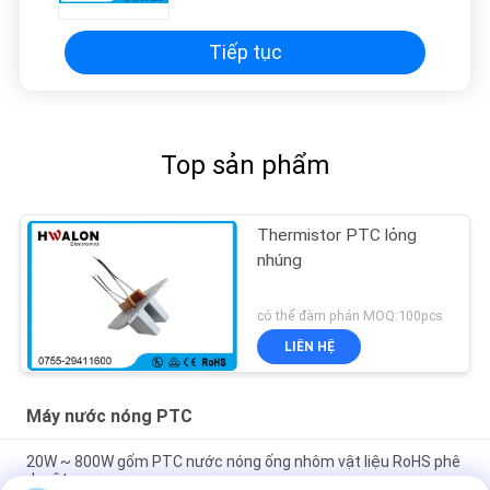
Tiếp tục
Top sản phẩm
Thermistor PTC lỏng
nhúng
có thể đàm phán MOQ:100pcs
LIÊN HỆ
Máy nước nóng PTC
20W ~ 800W gốm PTC nước nóng ống nhôm vật liệu RoHS phê
duyệt