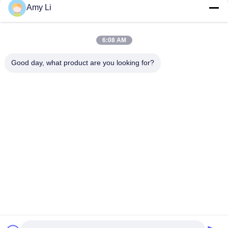
Amy Li
Máy nước nóng Ptc tức thì, 20-800w Thành phần điện tử Ptc
nóng cho bồn tắm chân
6:08 AM
20-2000w nhôm tức thì nước ptc yếu tố nóng cho bồn tắm
chân điện thiết bị
Good day, what product are you looking for?
Danh mục phổ biến
Tất cả
các
PTC Gốm Nóng
MCH Gốm Nóng
PTC Gốm Nóng 
Không Khí Gốm 
Không Khí
Nóng
Phần Tử Sưởi Ấm 
Máy Nước Nóng PTC
PTC
NTC Nhiệt Kế Dòng 
Cảm Biến Nhiệt Độ 
Điện Hiện Tại
Nhiệt Điện Trở NTC