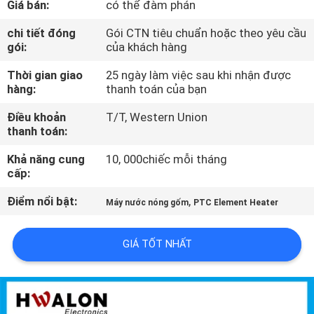
Giá bán:
có thể đàm phán
THAM
QUAN
chi tiết đóng
Gói CTN tiêu chuẩn hoặc theo yêu cầu
gói:
của khách hàng
NHÀ
Thời gian giao
25 ngày làm việc sau khi nhận được
MÁY
hàng:
thanh toán của bạn
Điều khoản
T/T, Western Union
KIỂM
thanh toán:
SOÁT
Khả năng cung
10, 000chiếc mỗi tháng
CHẤT
cấp:
LƯỢNG
Điểm nổi bật:
,
Máy nước nóng gốm
PTC Element Heater
LIÊN
GIÁ TỐT NHẤT
HỆ
VỚI