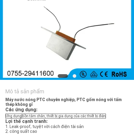
CHÚNG
TÔI
TIN
TỨC
YÊU
CẦU
BÁO
GIÁ
Mô tả sản phẩm
Máy nước nóng PTC chuyên nghiệp, PTC gốm nóng với tấm
thép không gỉ
SƠ
Các ứng dụng:
Ứng dụng
Bồn tắm chân, thiết bị gia dụng của các thiết bị điện
ĐỒ
Lợi thế cạnh tranh:
1. Leak-proof, tuyệt vời cách điện tài sản
TRANG
2. công suất cao