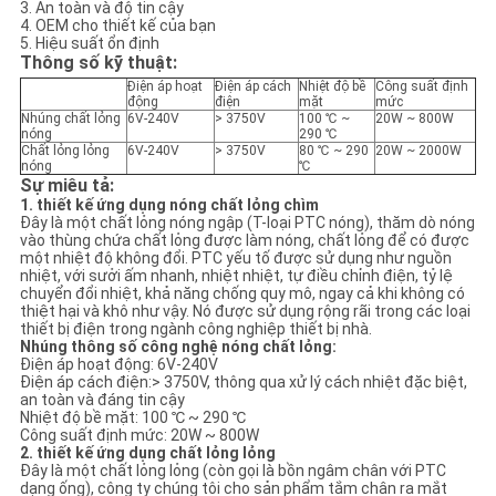
3. An toàn và độ tin cậy
WEB
4. OEM cho thiết kế của bạn
5. Hiệu suất ổn định
Thông số kỹ thuật:
CHÍNH
Điện áp hoạt
Điện áp cách
Nhiệt độ bề
Công suất định
động
điện
mặt
mức
Nhúng chất lỏng
6V-240V
> 3750V
100 ℃ ~
20W ~ 800W
SÁCH
nóng
290 ℃
Chất lỏng lỏng
6V-240V
> 3750V
80 ℃ ~ 290
20W ~ 2000W
BẢO
nóng
℃
Sự miêu tả:
MẬT
1. thiết kế ứng dụng nóng chất lỏng chìm
Đây là một chất lỏng nóng ngập (T-loại PTC nóng), thăm dò nóng
vào thùng chứa chất lỏng được làm nóng, chất lỏng để có được
một nhiệt độ không đổi. PTC yếu tố được sử dụng như nguồn
nhiệt, với sưởi ấm nhanh, nhiệt nhiệt, tự điều chỉnh điện, tỷ lệ
chuyển đổi nhiệt, khả năng chống quy mô, ngay cả khi không có
thiệt hại và khô như vậy. Nó được sử dụng rộng rãi trong các loại
thiết bị điện trong ngành công nghiệp thiết bị nhà.
Nhúng thông số công nghệ nóng chất lỏng:
Điện áp hoạt động: 6V-240V
Điện áp cách điện:> 3750V, thông qua xử lý cách nhiệt đặc biệt,
an toàn và đáng tin cậy
Nhiệt độ bề mặt: 100 ℃ ~ 290 ℃
Công suất định mức: 20W ~ 800W
2. thiết kế ứng dụng chất lỏng lỏng
Đây là một chất lỏng lỏng (còn gọi là bồn ngâm chân với PTC
dạng ống), công ty chúng tôi cho sản phẩm tắm chân ra mắt