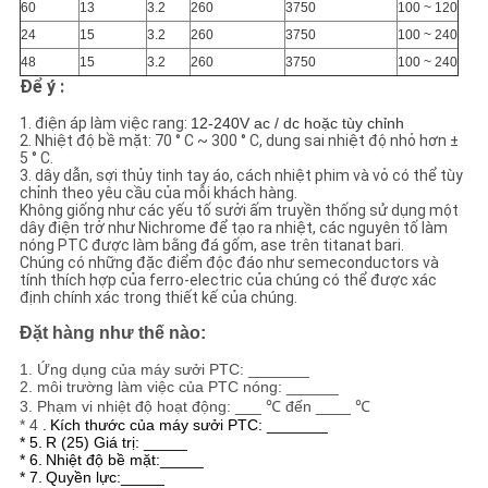
60
13
3.2
260
3750
100 ~ 120
24
15
3.2
260
3750
100 ~ 240
48
15
3.2
260
3750
100 ~ 240
Để ý :
1. điện áp làm việc rang:
12-240V ac / dc hoặc tùy chỉnh
2. Nhiệt độ bề mặt: 70 ° C ~ 300 ° C, dung sai nhiệt độ nhỏ hơn ±
5 ° C.
3. dây dẫn, sợi thủy tinh tay áo, cách nhiệt phim và vỏ có thể tùy
chỉnh theo yêu cầu của mỗi khách hàng.
Không giống như các yếu tố sưởi ấm truyền thống sử dụng một
dây điện trở như Nichrome để tạo ra nhiệt, các nguyên tố làm
nóng PTC được làm bằng đá gốm, ase trên titanat bari.
Chúng có những đặc điểm độc đáo như semeconductors và
tính thích hợp của ferro-electric của chúng có thể được xác
định chính xác trong thiết kế của chúng.
Đặt hàng như thế nào:
1. Ứng dụng của máy sưởi PTC: _______
2. môi trường làm việc của PTC nóng: ______
3. Phạm vi nhiệt độ hoạt động: ___ ℃ đến ____ ℃
* 4
.
Kích thước của máy sưởi PTC: _______
* 5.
R (25) Giá trị: _____
* 6.
Nhiệt độ bề mặt:_____
* 7.
Quyền lực:_____