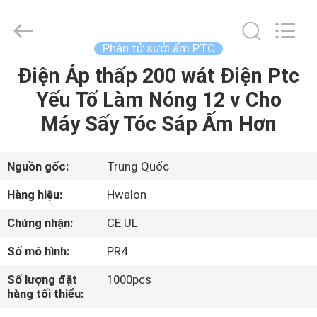
2026
Shenzhen
Hwalon
Electronic
Co.,
Phần tử sưởi ấm PTC
Ltd..
All
Rights
Điện Áp thấp 200 wát Điện Ptc
TRANG
Reserved.
Yếu Tố Làm Nóng 12 v Cho
CHỦ
Máy Sấy Tóc Sáp Ấm Hơn
CÁC
SẢN
Nguồn gốc:
Trung Quốc
PHẨM
Hàng hiệu:
Hwalon
Chứng nhận:
CE UL
VỀ
Số mô hình:
PR4
CHÚNG
Số lượng đặt
1000pcs
TÔI
hàng tối thiểu: