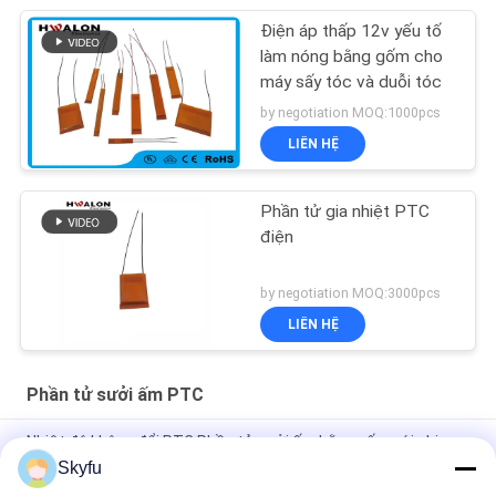
Điện áp thấp 12v yếu tố
làm nóng bằng gốm cho
máy sấy tóc và duỗi tóc
by negotiation MOQ:1000pcs
LIÊN HỆ
Phần tử gia nhiệt PTC
điện
by negotiation MOQ:3000pcs
LIÊN HỆ
Phần tử sưởi ấm PTC
Nhiệt độ không đổi PTC Phần tử sưởi ấm bằng gốm với phim
cách điện
Skyfu