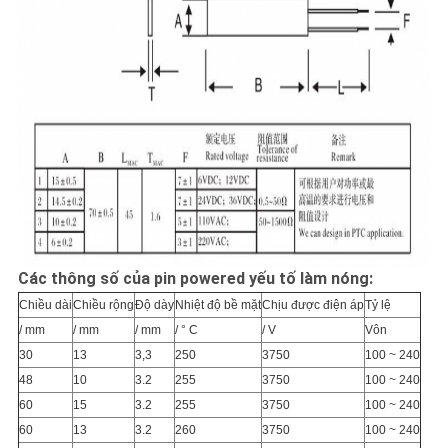
Các thông số của pin powered yếu tố làm nóng:
Chiều dài
Chiều rộng
Độ dày
Nhiệt độ bề mặt
Chịu được điện áp
Tỷ lệ
/ mm
/ mm
/ mm
/ ° C
/ V
Vôn
30
13
3,3
250
3750
100 ~ 240
48
10
3.2
255
3750
100 ~ 240
60
15
3.2
255
3750
100 ~ 240
60
13
3.2
260
3750
100 ~ 240