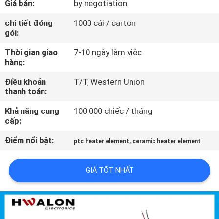
Giá bán:
by negotiation
THAM
QUAN
chi tiết đóng
1000 cái / carton
gói:
NHÀ
Thời gian giao
7-10 ngày làm việc
MÁY
hàng:
Điều khoản
T/T, Western Union
KIỂM
thanh toán:
SOÁT
Khả năng cung
100.000 chiếc / tháng
CHẤT
cấp:
LƯỢNG
Điểm nổi bật:
,
ptc heater element
ceramic heater element
LIÊN
GIÁ TỐT NHẤT
HỆ
VỚI