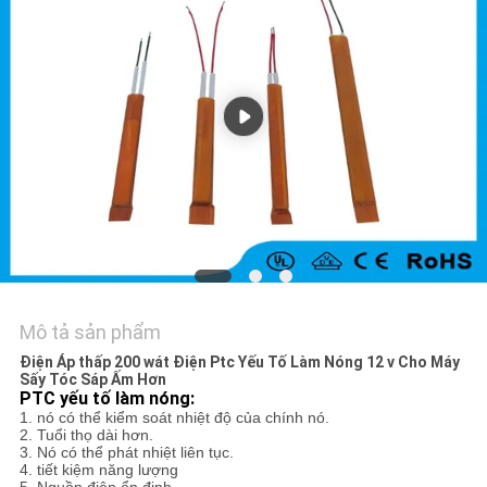
CHÚNG
TÔI
TIN
TỨC
YÊU
CẦU
BÁO
GIÁ
Mô tả sản phẩm
Điện Áp thấp 200 wát Điện Ptc Yếu Tố Làm Nóng 12 v Cho Máy
Sấy Tóc Sáp Ấm Hơn
SƠ
PTC yếu tố làm nóng:
1. nó có thể kiểm soát nhiệt độ của chính nó.
ĐỒ
2. Tuổi thọ dài hơn.
3. Nó có thể phát nhiệt liên tục.
TRANG
4. tiết kiệm năng lượng