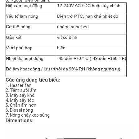
5. Nguồn điện ổn định.
WEB
Điện áp hoạt động
12-240V AC / DC hoặc tùy chỉnh
Yếu tố làm nóng
Điện trở PTC, hạn chế nhiệt độ
CHÍNH
Cơ thể nóng
nhôm, anodised
SÁCH
Gắn kết
vít cố định
BẢO
Vị trí phù hợp
biến
MẬT
Nhiệt độ hoạt động
-45 đến +70 ° C (-49 đến +158 ° F)
Độ ẩm hoạt động / lưu trữ
tối đa
90% RH (không ngưng tụ)
Các ứng dụng tiêu biểu:
1. Heater fan
2. Tấm sưởi ấm
3. Máy sấy khô
4. Máy sấy tóc
5. Chân ấm hơn
6. Diesel nóng
7. Nóng chảy keo súng
Dimentions: